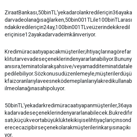
ZiraatBankası,50binTL’yekadarolankredileriçin36ayaka
darvadeolanağısağlarken,50bin001TLile100binTLarası
ndakikredileriçin24ay,100bin001TLveüzerindekikredil
eriçinise12ayakadarvadeimkânıveriyor.
Kredimüracaatıyapacakmüşteriler,ihtiyaçlarınagörefar
klıtutarvevadeseçeneklerindenyararlanabiliyor.Bununy
anısıra,teminatolarakşahsive/veyamadditeminatdatale
pedilebiliyor.Sözkonusudüzenlemeyle,müşterilerdüşü
kfaizoranlarıylaveesneködemeplanlarıylakredikullanab
ilmeolanağınasahipoluyor.
50binTL’yekadarkredimüracaatıyapanmüşteriler,36aya
kadarvadeseçeneklerindenyararlanabilecek.Bukredifır
satı,küçükveortabüyüklüktekikişiselihtiyaçlariçinsond
erececazipbirseçenekolarakmüşterilerinkarşısınaçıkı
yor.