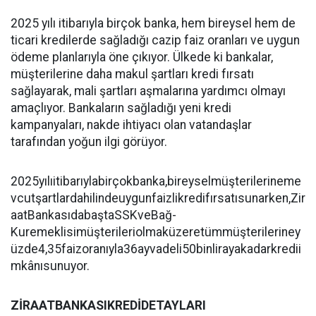
2025 yılı itibarıyla birçok banka, hem bireysel hem de
ticari kredilerde sağladığı cazip faiz oranları ve uygun
ödeme planlarıyla öne çıkıyor. Ülkede ki bankalar,
müşterilerine daha makul şartları kredi fırsatı
sağlayarak, mali şartları aşmalarına yardımcı olmayı
amaçlıyor. Bankaların sağladığı yeni kredi
kampanyaları, nakde ihtiyacı olan vatandaşlar
tarafından yoğun ilgi görüyor.
2025yılıitibarıylabirçokbanka,bireyselmüşterilerineme
vcutşartlardahilindeuygunfaizlikredifırsatısunarken,Zir
aatBankasıdabaştaSSKveBağ-
Kuremeklisimüşterileriolmaküzeretümmüşterileriney
üzde4,35faizoranıyla36ayvadeli50binlirayakadarkredii
mkânısunuyor.
ZİRAATBANKASIKREDİDETAYLARI