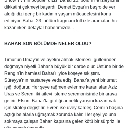
Show TV'nin popüler dizisi Bahar 23. bölüm ile izleyicinin
dikkatini çekmeyi başardı. Demet Evgar'ın başrolde yer
aldığı dizi genç bir kadının yaşam mücadelesini konu
ediniyor. Bahar 23. bölüm fragmanı full izle aramaları hız
kazanırken detaylar haberimizde...
BAHAR SON BÖLÜMDE NELER OLDU?
Timur'un Umay'ın velayetini almak istemesi, güllerinden
doğmaya niyetli Bahar'a büyük bir darbe olur. Üstüne bir de
Rengin'in hamlesi Bahar'ı iyice köşeye sıkıştırır.
Süreyya'nın hastaneye veda edişi Bahar'a yeni bir umut
ışığı doğurur. Her şeye rağmen evlenme kararı alan Aziz
Uras ve Seren, iki aileyi isteme seremonisinde bir araya
getirir. Efsun, Bahar'la girdiği annelik yarışını kazanmak
için strateji değiştirir. Evren ise üvey kardeşi Cem'in başına
açtığı belalarla uğraşmak zorunda kalır. Her şeyi yoluna
sokmaya çalışan Bahar, kapısına gelen kötü bir sürpriz ile