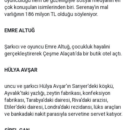
oyunculuğu hem de güzelliğiyle sosyal medyanın en
çok konuşulan isimlerinden biri. Serenay’ın mal
varlığının 186 milyon TL olduğu söyleniyor.
EMRE ALTUĞ
Şarkıcı ve oyuncu Emre Altuğ, çocukluk hayalini
gerçekleştirerek Çeşme Alaçatı'da bir butik otel açtı.
HÜLYA AVŞAR
uncu ve şarkıcı Hülya Avşar'ın Sarıyer'deki köşkü,
Ayvalık'taki yazlığı, zeytin fabrikası, konfeksiyon
fabrikası, Tarabya'daki dairesi, Riva'daki arazisi,
Etiler'deki dairesi, Londra'daki rezidansı, lüks araçları
ve bankadaki nakit parasıyla servetine servet katıyor.