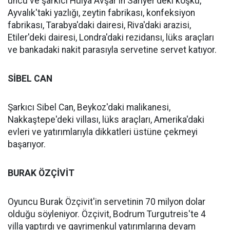
uncu ve şarkıcı Hülya Avşar'ın Sarıyer'deki köşkü,
Ayvalık'taki yazlığı, zeytin fabrikası, konfeksiyon
fabrikası, Tarabya'daki dairesi, Riva'daki arazisi,
Etiler'deki dairesi, Londra'daki rezidansı, lüks araçları
ve bankadaki nakit parasıyla servetine servet katıyor.
SİBEL CAN
Şarkıcı Sibel Can, Beykoz'daki malikanesi,
Nakkaştepe'deki villası, lüks araçları, Amerika'daki
evleri ve yatırımlarıyla dikkatleri üstüne çekmeyi
başarıyor.
BURAK ÖZÇİVİT
Oyuncu Burak Özçivit'in servetinin 70 milyon dolar
olduğu söyleniyor. Özçivit, Bodrum Turgutreis'te 4
villa yaptırdı ve gayrimenkul yatırımlarına devam