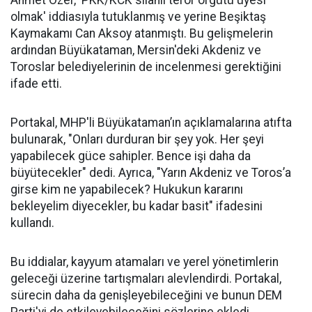
Ahmet Özer, 'PKK/KCK silahlı terör örgütü üyesi
olmak' iddiasıyla tutuklanmış ve yerine Beşiktaş
Kaymakamı Can Aksoy atanmıştı. Bu gelişmelerin
ardından Büyükataman, Mersin'deki Akdeniz ve
Toroslar belediyelerinin de incelenmesi gerektiğini
ifade etti.
Portakal, MHP'li Büyükataman’ın açıklamalarına atıfta
bulunarak, "Onları durduran bir şey yok. Her şeyi
yapabilecek güce sahipler. Bence işi daha da
büyütecekler" dedi. Ayrıca, "Yarın Akdeniz ve Toros’a
girse kim ne yapabilecek? Hukukun kararını
bekleyelim diyecekler, bu kadar basit" ifadesini
kullandı.
Bu iddialar, kayyum atamaları ve yerel yönetimlerin
geleceği üzerine tartışmaları alevlendirdi. Portakal,
sürecin daha da genişleyebileceğini ve bunun DEM